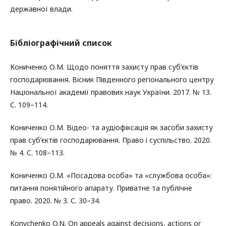
державної влади.
Бібліографічний список
Кониченко О.М. Щодо поняття захисту прав суб’єктів
господарювання. Вісник Південного регіонального центру
Національної академії правових наук України. 2017. № 13.
С. 109–114.
Кониченко О.М. Відео- та аудіофіксація як засоби захисту
прав суб’єктів господарювання. Право і суспільство. 2020.
№ 4. С. 108–113.
Кониченко О.М. «Посадова особа» та «службова особа»:
питання понятійного апарату. Приватне та публічне
право. 2020. № 3. С. 30–34.
Konychenko O.N. On appeals against decisions, actions or