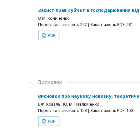
Захист прав суб’єктів господарювання ві
О.М. Кониченко
Переглядів анотації: 247 | Завантажень PDF: 281
PDF
Висновок
Висновок про наукову новизну, теоретичн
І. Ф. Коваль , Ю. М. Павлюченко
Переглядів анотації: 128 | Завантажень PDF: 100
PDF